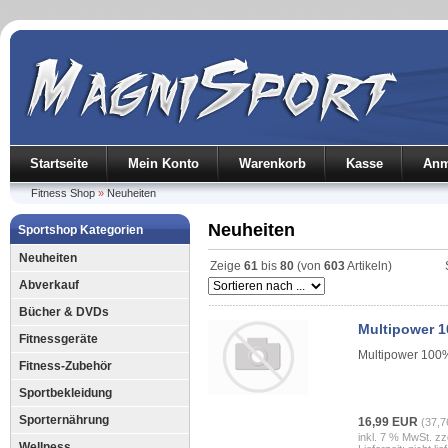
Startseite
Mein Konto
Warenkorb
Kasse
Anm
Fitness Shop
»
Neuheiten
Neuheiten
Sportshop Kategorien
Neuheiten
Zeige
61
bis
80
(von
603
Artikeln)
Abverkauf
Bücher & DVDs
Multipower 1
Fitnessgeräte
Multipower 100
Fitness-Zubehör
Sportbekleidung
Sporternährung
16,99 EUR
(37,7
inkl. 7 % MwSt. zz
Wellness