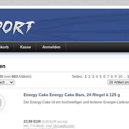
nkorb
Kasse
Anmelden
en
20
(von
603
Artikeln)
Seiten:
1
2
3
4
5
6
7
8
9
10
...
Energy Cake Energy Cake Bars, 24 Riegel á 125 g
Der Energy Cake ist ein hochwertiger und leckerer Energie-Lieferan
23,99 EUR
(8,00 EUR pro kg)
inkl. 7 % MwSt. zzgl.
Versandkosten