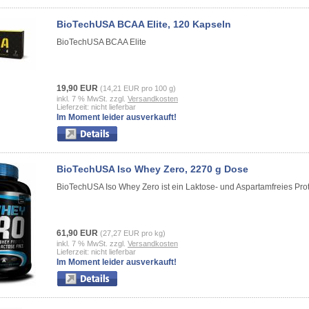
BioTechUSA BCAA Elite, 120 Kapseln
BioTechUSA BCAA Elite
19,90 EUR
(14,21 EUR pro 100 g)
inkl. 7 % MwSt. zzgl.
Versandkosten
Lieferzeit: nicht lieferbar
Im Moment leider ausverkauft!
BioTechUSA Iso Whey Zero, 2270 g Dose
BioTechUSA Iso Whey Zero ist ein Laktose- und Aspartamfreies Prot
61,90 EUR
(27,27 EUR pro kg)
inkl. 7 % MwSt. zzgl.
Versandkosten
Lieferzeit: nicht lieferbar
Im Moment leider ausverkauft!