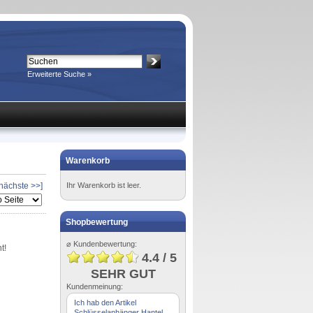
Erweiterte Suche »
Warenkorb
[nächste >>]
Ihr Warenkorb ist leer.
Shopbewertung
⌀ Kundenbewertung:
t!
4.4 / 5
SEHR GUT
Kundenmeinung:
Ich hab den Artikel
Schlüsselanhänger Hantel