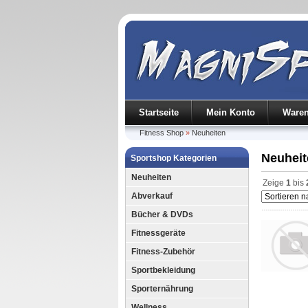
Startseite
Mein Konto
Ware
Fitness Shop
»
Neuheiten
Neuheit
Sportshop Kategorien
Neuheiten
Zeige
1
bis
Abverkauf
Bücher & DVDs
Fitnessgeräte
Fitness-Zubehör
Sportbekleidung
Sporternährung
Wellness