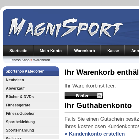
Startseite
Mein Konto
Warenkorb
Kasse
Anm
Fitness Shop
»
Warenkorb
Ihr Warenkorb enthäl
Sportshop Kategorien
Neuheiten
Ihr Warenkorb ist leer.
Abverkauf
Bücher & DVDs
Ihr Guthabenkonto
Fitnessgeräte
Fitness-Zubehör
Falls Sie einen Gutschein besi
Sportbekleidung
Ihres kostenlosen Kundenkontos 
Sporternährung
» Kundenkonto erstellen
Wellness