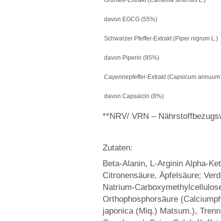
Grüntee-Extrakt (Camellia sinensis L.)
davon EGCG (55%)
Schwarzer Pfeffer-Extrakt (Piper nigrum L.)
davon Piperin (95%)
Cayennepfeffer-Extrakt (Capsicum annuum 
davon Capsaicin (8%)
**NRV/ VRN – Nährstoffbezugs
Zutaten:
Beta-Alanin, L-Arginin Alpha-Ke
Citronensäure, Äpfelsäure; Ver
Natrium-Carboxymethylcellulose;
Orthophosphorsäure (Calciumph
japonica (Miq.) Matsum.), Trennm