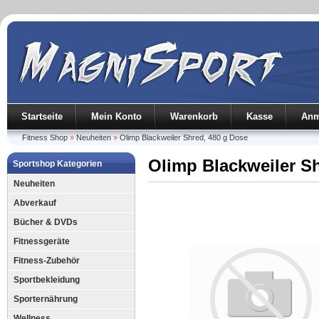
Startseite
Mein Konto
Warenkorb
Kasse
Anm
Fitness Shop
»
Neuheiten
»
Olimp Blackweiler Shred, 480 g Dose
Olimp Blackweiler S
Sportshop Kategorien
Neuheiten
Abverkauf
Bücher & DVDs
Fitnessgeräte
Fitness-Zubehör
Sportbekleidung
Sporternährung
Wellness