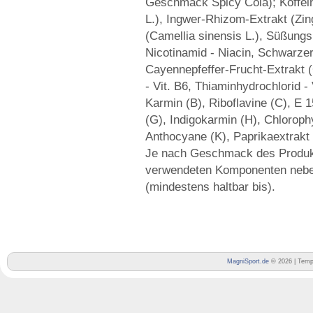
Geschmack Spicy Cola); Koffe
L.), Ingwer-Rhizom-Extrakt (Zing
(Camellia sinensis L.), Süßungs
Nicotinamid - Niacin, Schwarzer 
Cayennepfeffer-Frucht-Extrakt 
- Vit. B6, Thiaminhydrochlorid - 
Karmin (B), Riboflavine (C), E 1
(G), Indigokarmin (H), Chlorophy
Anthocyane (K), Paprikaextrakt (
Je nach Geschmack des Produkt
verwendeten Komponenten nebe
(mindestens haltbar bis).
MagniSport.de
© 2026 | Temp