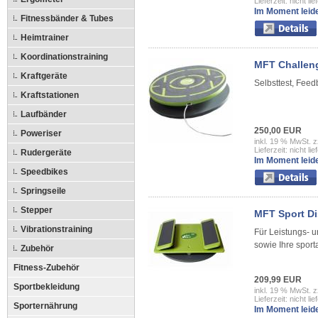
Lieferzeit: nicht lie
Im Moment leide
Fitnessbänder & Tubes
Heimtrainer
Koordinationstraining
MFT Challen
Kraftgeräte
Selbsttest, Fee
Kraftstationen
Laufbänder
250,00 EUR
Poweriser
inkl. 19 % MwSt. z
Lieferzeit: nicht lie
Rudergeräte
Im Moment leide
Speedbikes
Springseile
Stepper
MFT Sport Di
Vibrationstraining
Für Leistungs- u
sowie Ihre sport
Zubehör
Fitness-Zubehör
209,99 EUR
Sportbekleidung
inkl. 19 % MwSt. z
Lieferzeit: nicht lie
Sporternährung
Im Moment leide