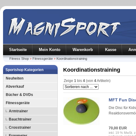
Startseite
Mein Konto
Warenkorb
Kasse
Anm
Fitness Shop
»
Fitnessgeräte
»
Koordinationstraining
Koordinationstraining
Sportshop Kategorien
Neuheiten
Zeige
1
bis
4
(von
4
Artikeln)
Abverkauf
Bücher & DVDs
MFT Fun Disc
Fitnessgeräte
Die Disc für Kid
Armtrainer
Reaktionsvermö
Bauchtrainer
Crosstrainer
70,00 EUR
inkl. 19 % MwSt. z
Ergometer