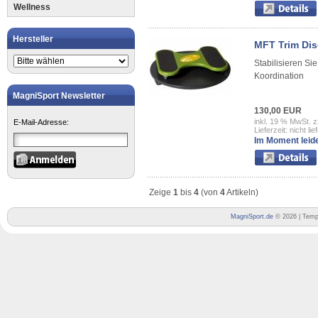
Wellness
Hersteller
MFT Trim Dis
Stabilisieren S
Koordination
MagniSport Newsletter
130,00 EUR
inkl. 19 % MwSt. z
E-Mail-Adresse:
Lieferzeit: nicht lie
Im Moment leide
Zeige
1
bis
4
(von
4
Artikeln)
MagniSport.de
© 2026 | Temp