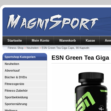
Startseite
Mein Konto
Warenkorb
Kasse
Anm
Fitness Shop
»
Neuheiten
»
ESN Green Tea Giga Caps, 90 Kapseln
ESN Green Tea Giga 
Sportshop Kategorien
Neuheiten
Abverkauf
Bücher & DVDs
Fitnessgeräte
Fitness-Zubehör
Sportbekleidung
Sporternährung
Wellness