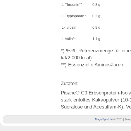
L-Threonin**
0.8 g
L-Tryptophan**
0.2 g
L-Tyrosin
0.8 g
L-Valin**
1.1 g
*) %RI: Referenzmenge für eine
kJ/2 000 kcal)
**) Essenzielle Aminosäuren
Zutaten:
Pisane® C9 Erbsenprotein-Isola
stark entöltes Kakaopulver (10-
Sucralose und Acesulfam-K), Ve
MagniSport.de
© 2026 | Temp