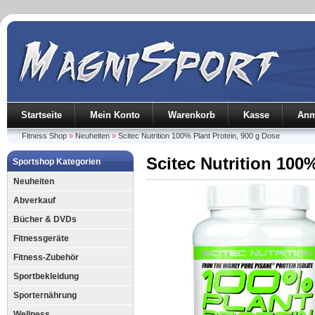
Startseite
Mein Konto
Warenkorb
Kasse
Anm
Fitness Shop
»
Neuheiten
»
Scitec Nutrition 100% Plant Protein, 900 g Dose
Scitec Nutrition 100
Sportshop Kategorien
Neuheiten
Abverkauf
Bücher & DVDs
Fitnessgeräte
Fitness-Zubehör
Sportbekleidung
Sporternährung
Wellness