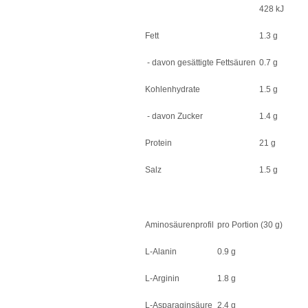
428 kJ
Fett
1.3 g
- davon gesättigte Fettsäuren
0.7 g
Kohlenhydrate
1.5 g
- davon Zucker
1.4 g
Protein
21 g
Salz
1.5 g
Aminosäurenprofil
pro Portion (30 g)
L-Alanin
0.9 g
L-Arginin
1.8 g
L-Asparaginsäure
2.4 g