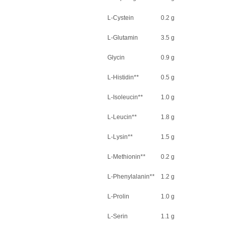
L-Cystein
0.2 g
L-Glutamin
3.5 g
Glycin
0.9 g
L-Histidin**
0.5 g
L-Isoleucin**
1.0 g
L-Leucin**
1.8 g
L-Lysin**
1.5 g
L-Methionin**
0.2 g
L-Phenylalanin**
1.2 g
L-Prolin
1.0 g
L-Serin
1.1 g