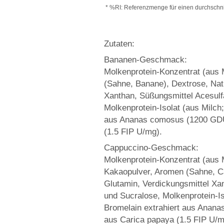
* %RI: Referenzmenge für einen durchschni
Zutaten:
Bananen-Geschmack:
Molkenprotein-Konzentrat (aus M
(Sahne, Banane), Dextrose, Natr
Xanthan, Süßungsmittel Acesulf
Molkenprotein-Isolat (aus Milch;
aus Ananas comosus (1200 GDU/
(1.5 FIP U/mg).
Cappuccino-Geschmack:
Molkenprotein-Konzentrat (aus M
Kakaopulver, Aromen (Sahne, Ca
Glutamin, Verdickungsmittel Xa
und Sucralose, Molkenprotein-Iso
Bromelain extrahiert aus Anana
aus Carica papaya (1.5 FIP U/m