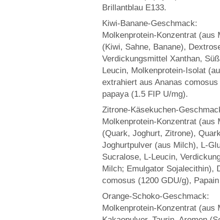
Brillantblau E133.
Kiwi-Banane-Geschmack:
Molkenprotein-Konzentrat (aus M
(Kiwi, Sahne, Banane), Dextrose
Verdickungsmittel Xanthan, Süß
Leucin, Molkenprotein-Isolat (au
extrahiert aus Ananas comosus 
papaya (1.5 FIP U/mg).
Zitrone-Käsekuchen-Geschmac
Molkenprotein-Konzentrat (aus M
(Quark, Joghurt, Zitrone), Quark
Joghurtpulver (aus Milch), L-G
Sucralose, L-Leucin, Verdickung
Milch; Emulgator Sojalecithin),
comosus (1200 GDU/g), Papain e
Orange-Schoko-Geschmack:
Molkenprotein-Konzentrat (aus Mi
Kakaopulver, Taurin, Aromen (S