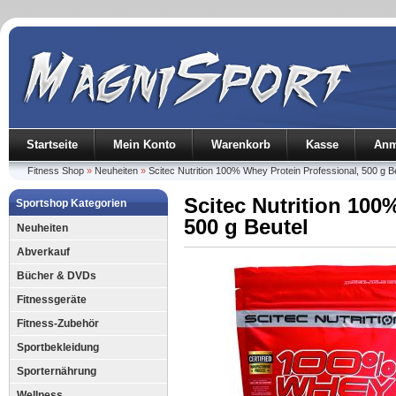
Startseite
Mein Konto
Warenkorb
Kasse
Anm
Fitness Shop
»
Neuheiten
»
Scitec Nutrition 100% Whey Protein Professional, 500 g B
Scitec Nutrition 100
Sportshop Kategorien
500 g Beutel
Neuheiten
Abverkauf
Bücher & DVDs
Fitnessgeräte
Fitness-Zubehör
Sportbekleidung
Sporternährung
Wellness