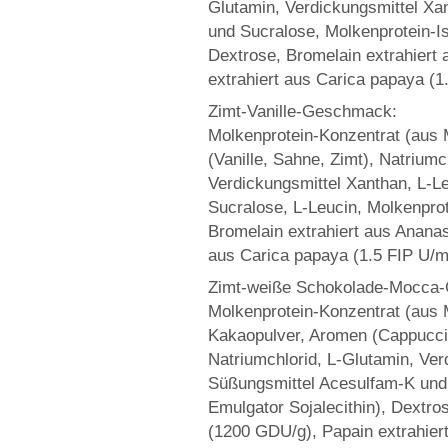
Glutamin, Verdickungsmittel Xa
und Sucralose, Molkenprotein-Iso
Dextrose, Bromelain extrahier
extrahiert aus Carica papaya (1
Zimt-Vanille-Geschmack:
Molkenprotein-Konzentrat (aus M
(Vanille, Sahne, Zimt), Natriumc
Verdickungsmittel Xanthan, L-L
Sucralose, L-Leucin, Molkenprote
Bromelain extrahiert aus Anana
aus Carica papaya (1.5 FIP U/m
Zimt-weiße Schokolade-Mocca
Molkenprotein-Konzentrat (aus M
Kakaopulver, Aromen (Cappuccin
Natriumchlorid, L-Glutamin, Ver
Süßungsmittel Acesulfam-K und 
Emulgator Sojalecithin), Dextr
(1200 GDU/g), Papain extrahier