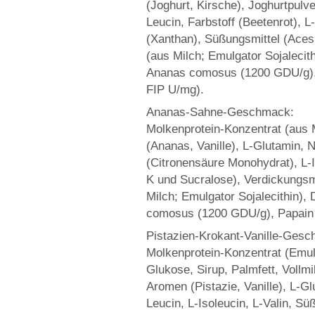
(Joghurt, Kirsche), Joghurtpulve
Leucin, Farbstoff (Beetenrot), L
(Xanthan), Süßungsmittel (Aces
(aus Milch; Emulgator Sojalecith
Ananas comosus (1200 GDU/g), 
FIP U/mg).
Ananas-Sahne-Geschmack:
Molkenprotein-Konzentrat (aus M
(Ananas, Vanille), L-Glutamin, N
(Citronensäure Monohydrat), L-I
K und Sucralose), Verdickungsmi
Milch; Emulgator Sojalecithin),
comosus (1200 GDU/g), Papain e
Pistazien-Krokant-Vanille-Ges
Molkenprotein-Konzentrat (Emulg
Glukose, Sirup, Palmfett, Vollmi
Aromen (Pistazie, Vanille), L-Gl
Leucin, L-Isoleucin, L-Valin, S