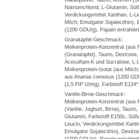
Natriumchlorid, L-Glutamin, Sü
Verdickungsmittel Xanthan, L-Le
Milch; Emulgator Sojalecithin),
(1200 GDU/g), Papain extrahier
Granatapfel-Geschmack:
Molkenprotein-Konzentrat (aus M
(Granatapfel), Taurin, Dextrose
Acesulfam-K und Sucralose, L-L
Molkenprotein-Isolat (aus Milch;
aus Ananas comosus (1200 GDU/
(1.5 FIP U/mg), Farbstoff E124*
Vanille-Birne-Geschmack:
Molkenprotein-Konzentrat (aus M
(Vanille, Joghurt, Birne), Taurin
Glutamin, Farbstoff E150c, Süß
Leucin, Verdickungsmittel Xanth
Emulgator Sojalecithin), Dextr
(1200 GDU/g), Papain extrahier