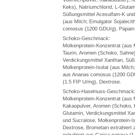
Keks), Natriumchlorid, L-Glutam
Süßungsmittel Acesulfam-K und 
(aus Milch; Emulgator Sojalecit
comosus (1200 GDU/g), Papain e
Schoko-Geschmack:
Molkenprotein-Konzentrat (aus M
Taurin, Aromen (Schoko, Sahne),
Verdickungsmittel Xanthan, Süß
Molkenprotein-Isolat (aus Milch;
aus Ananas comosus (1200 GDU/
(1.5 FIP U/mg), Dextrose.
Schoko-Haselnuss-Geschmack
Molkenprotein-Konzentrat (aus M
Kakaopulver, Aromen (Schoko, H
Glutamin, Verdickungsmittel Xa
und Sucralose, Molkenprotein-Iso
Dextrose, Bromelain extrahier
extrahiert aus Carica papaya (1