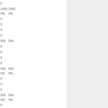
0
1000
1000
mg
mg
0
0
0
0
500
500
0
0
0
0
500
500
mg
mg
0
0
0
500
500
mg
mg
0