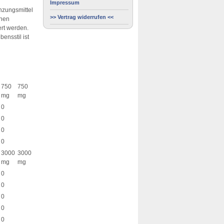
Impressum
nzungsmittel
>> Vertrag widerrufen <<
chen
rt werden.
ensstil ist
750
750
mg
mg
0
0
0
0
3000
3000
mg
mg
0
0
0
0
0