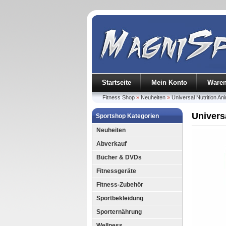
Startseite
Mein Konto
Ware
Fitness Shop
»
Neuheiten
»
Universal Nutrition A
Univers
Sportshop Kategorien
Neuheiten
Abverkauf
Bücher & DVDs
Fitnessgeräte
Fitness-Zubehör
Sportbekleidung
Sporternährung
Wellness