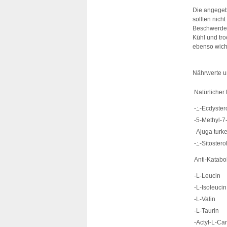
Die angegeb
sollten nich
Beschwerden
Kühl und tro
ebenso wich
Nährwerte u
Natürlicher
-߸-Ecdyster
-5-Methyl-7
-Ajuga turke
-߸-Sitostero
Anti-Katab
-L-Leucin
-L-Isoleucin
-L-Valin
-L-Taurin
-Actyl-L-Car