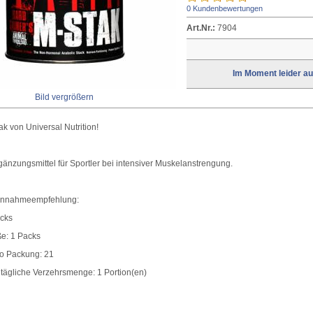
0 Kundenbewertungen
Art.Nr.:
7904
Im Moment leider au
Bild vergrößern
k von Universal Nutrition!
nzungsmittel für Sportler bei intensiver Muskelanstrengung.
Einnahmeempfehlung:
acks
ße: 1 Packs
ro Packung: 21
tägliche Verzehrsmenge: 1 Portion(en)