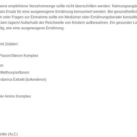
ene empfohlene Verzehrsmenge sollte nicht überschritten werden. Nahrungsergä
t als Ersatz für eine ausgewogene Ernährung konsumiert werden. Bei gesundheitli
 oder Fragen zur Einnahme sollte ein Mediziner oder Ernährungsberater konsultie
cken lagern! Außerhalb der Reichweite von Kindern aufbewahren. Ein gesunder Leb
tig, wie eine ausgewogene Ernährung.
nd Zutaten:
 Flavon/Steron Komplex
on
-Methoxyisoflavon
stanica Extrakt (turkesteron)
l
oler Amino Komplex
nitin (ALC)