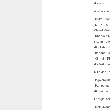
-Leucin
Anaboler A
-Muira Pua
-Kudzu (Iso
-Safed Musl
-Rhodiola R
Insulin Pot
-Bockshornk
-Banaba Blat
-Cinnulin P
-K-R-Alpha
M Faktor-K
-Ingwerwurz
-Pampelmus
-Bioperine
Energie Ko
-Methylxant