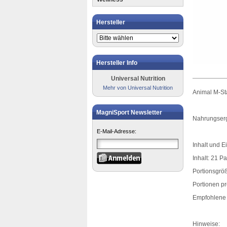
Hersteller
Hersteller Info
Universal Nutrition
Mehr von Universal Nutrition
Animal M-Sta
MagniSport Newsletter
Nahrungsergä
E-Mail-Adresse:
Inhalt und 
Inhalt: 21 P
Portionsgrö
Portionen p
Empfohlene 
Hinweise: