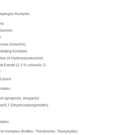
daptogen Komplex
ma
flavone)
i
osea (rosavins)
entiating Komplex
lee (4-Hydroxyisoleucine)
t-Extrakt (1-3 % colosolic S
F
-Lipons
omplex
el (gingerols, shogaols)
e(6,7-Dihydroxybergamottin)
mplex
hin Komplex (Koffein, Theobromin, Theophyllin)