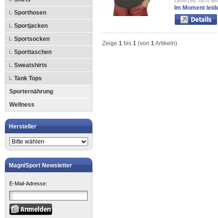
Lieferzeit: nicht lie
Im Moment leide
Sporthosen
Sportjacken
Sportsocken
Zeige
1
bis
1
(von
1
Artikeln)
Sporttaschen
Sweatshirts
Tank Tops
Sporternährung
Wellness
Hersteller
MagniSport Newsletter
E-Mail-Adresse: