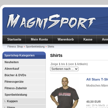
Startseite
Mein Konto
Warenkorb
Kasse
Anm
Fitness Shop
»
Sportbekleidung
»
Shirts
Shirts
Sportshop Kategorien
Neuheiten
Zeige
1
bis
1
(von
1
Artikeln)
Abverkauf
Bücher & DVDs
All Stars T-
Fitnessgeräte
Modisches Männ
Fitness-Zubehör
Sportbekleidung
Kappen
40,50 EUR
inkl. 19 % MwSt. z
Shirts