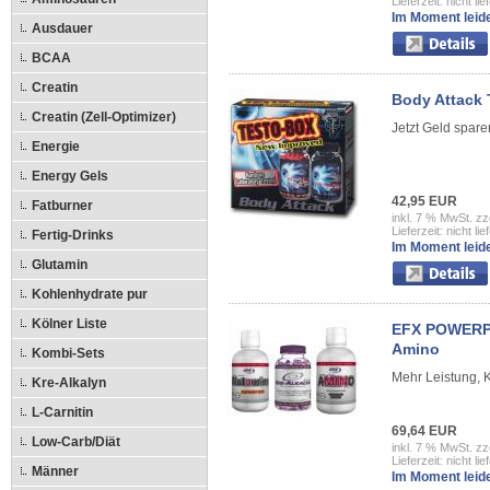
Lieferzeit: nicht lie
Im Moment leide
Ausdauer
BCAA
Creatin
Body Attack 
Creatin (Zell-Optimizer)
Jetzt Geld spar
Energie
Energy Gels
42,95 EUR
Fatburner
inkl. 7 % MwSt. zz
Lieferzeit: nicht lie
Fertig-Drinks
Im Moment leide
Glutamin
Kohlenhydrate pur
Kölner Liste
EFX POWERPAC
Amino
Kombi-Sets
Mehr Leistung, 
Kre-Alkalyn
L-Carnitin
69,64 EUR
Low-Carb/Diät
inkl. 7 % MwSt. zz
Lieferzeit: nicht lie
Männer
Im Moment leide