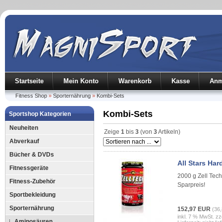
Startseite
Mein Konto
Warenkorb
Kasse
Anm
Fitness Shop
»
Sporternährung
»
Kombi-Sets
Kombi-Sets
Sportshop Kategorien
Neuheiten
Zeige
1
bis
3
(von
3
Artikeln)
Abverkauf
Bücher & DVDs
All Stars Har
Fitnessgeräte
2000 g Zell Tec
Fitness-Zubehör
Sparpreis!
Sportbekleidung
Sporternährung
152,97 EUR
(36
inkl. 7 % MwSt. zz
Aminosäuren